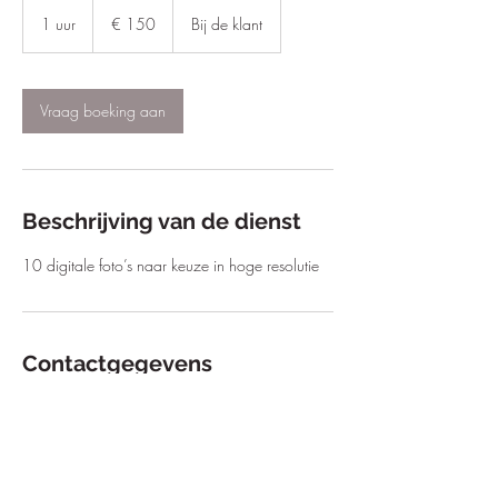
150
euro
1 uur
1
€ 150
Bij de klant
u
u
Vraag boeking aan
Beschrijving van de dienst
10 digitale foto’s naar keuze in hoge resolutie
Contactgegevens
liveinartphotography@gmail.com
Doetinchem, Netherlands